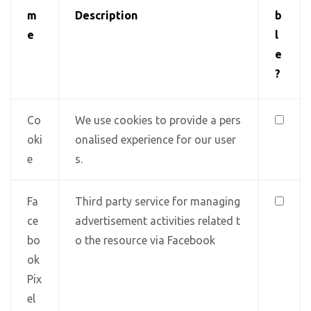
m
Description
b
e
l
e
?
Co
We use cookies to provide a pers
oki
onalised experience for our user
e
s.
Fa
Third party service for managing
ce
advertisement activities related t
bo
o the resource via Facebook
ok
Pix
el