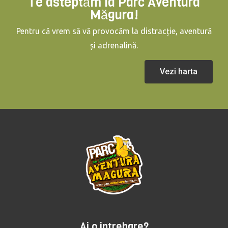
Te asteptăm la Parc Aventura
Măgura!
Pentru că vrem să vă provocăm la distracție, aventură
și adrenalină.
Vezi harta
Ai o intrebare?