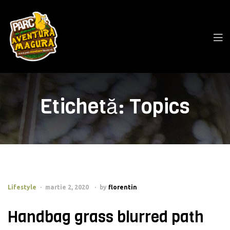
Etichetă:
Topics
Lifestyle
martie 2, 2020
by
florentin
Handbag grass blurred path