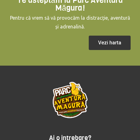
Te asteptăm la Parc Aventura
Măgura!
Pentru că vrem să vă provocăm la distracție, aventură
și adrenalină.
Vezi harta
Ai o intrebare?